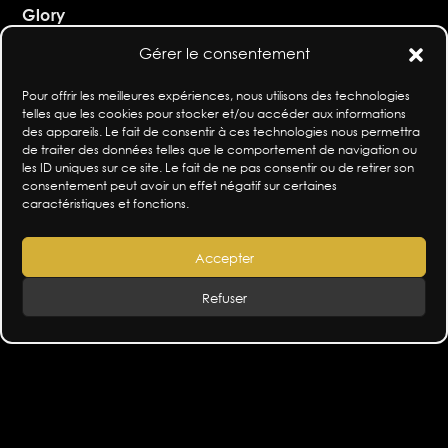
Glory
Solar time: power, vision, insurgency. The world,
Gérer le consentement
men and love.
He persipires, he burns, he lives. The hero.
Pour offrir les meilleures expériences, nous utilisons des technologies
telles que les cookies pour stocker et/ou accéder aux informations
The Fall
des appareils. Le fait de consentir à ces technologies nous permettra
de traiter des données telles que le comportement de navigation ou
Lunar Time: power, barbarism, terror. The world,
les ID uniques sur ce site. Le fait de ne pas consentir ou de retirer son
men and civilisation.
consentement peut avoir un effet négatif sur certaines
Terror and tremors. The tyrant.
caractéristiques et fonctions.
The Farewell
Accepter
The swan song abandonment. Humanity taking
refuge.
Refuser
He is a star, a tomb, a dream and a
disappearance.
He sing.