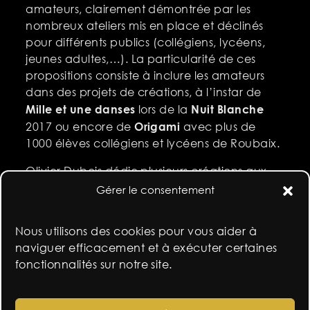
amateurs, clairement démontrée par les
nombreux ateliers mis en place et déclinés
pour différents publics (collégiens, lycéens,
jeunes adultes,…). La particularité de ces
propositions consiste à inclure les amateurs
dans des projets de créations, à l’instar de
Mille et une danses
Nuit Blanche
lors de la
Origami
2017 ou encore de
avec plus de
1000 élèves collégiens et lycéens de Roubaix.
Olivier Dubois dédie plusieurs créations aux
Les Mémoires
amateur•rice•s, à l’instar de
Gérer le consentement
d’une seigneure
(2024), adaptation féminine
avec un cœur de 40 amatrices de la pièce
Nous utilisons des cookies pour vous aider à
Drummers
créée dix ans plus tôt, ou encore
naviguer efficacement et à exécuter certaines
en 2025 à la Philharmonie de Paris en
fonctionnalités sur notre site.
collaboration avec l’artiste Yuksek.
L’installation de la compagnie au