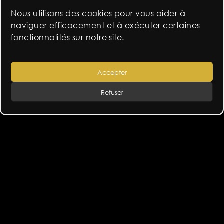
Nous utilisons des cookies pour vous aider à
naviguer efficacement et à exécuter certaines
fonctionnalités sur notre site.
Accepter
Refuser
L’Onde Théâtre Centre d’Art Vélizy-Villacoublay
Le Fonds de dotation Francis Kurkdjian