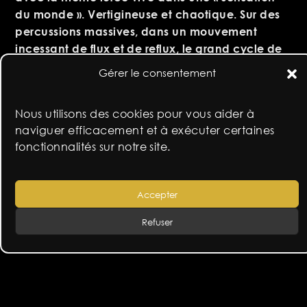
du monde ». Vertigineuse et chaotique. Sur des
percussions massives, dans un mouvement
incessant de flux et de reflux, le grand cycle de
la vie se joue, se fait et se défait. Cette humanité
Gérer le consentement
comme un palimpseste sur lequel on écrit efface
et réécrit… une quête perpétuelle !
Nous utilisons des cookies pour vous aider à
naviguer efficacement et à exécuter certaines
Voir les dates de tournée
fonctionnalités sur notre site.
Accepter
Refuser
navigation
pour sortir au jour
fresnes sur scène
de