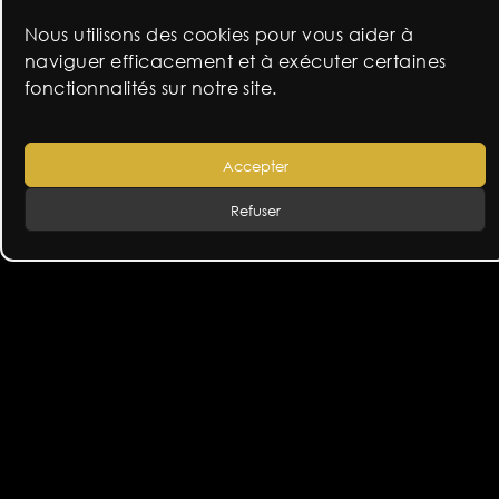
dissection
Nous utilisons des cookies pour vous aider à
naviguer efficacement et à exécuter certaines
Voir les dates de tournée
fonctionnalités sur notre site.
Accepter
Refuser
navigation
in corpore bruxelles
tragédie new edit
de
l’article
fr
en