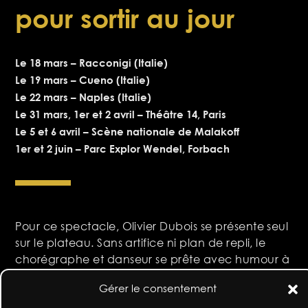
pour sortir au jour
Le 18 mars – Racconigi (Italie)
Le 19 mars – Cueno (Italie)
Le 22 mars – Naples (Italie)
Le 31 mars, 1er et 2 avril – Théâtre 14, Paris
Le 5 et 6 avril – Scène nationale de Malakoff
1er et 2 juin – Parc Explor Wendel, Forbach
Pour ce spectacle, Olivier Dubois se présente seul
sur le plateau. Sans artifice ni plan de repli, le
chorégraphe et danseur se prête avec humour à
un jeu qui pourrait tour à tour prendre la forme
Gérer le consentement
d’un tribunal ou d’un peep-show, voire d’une