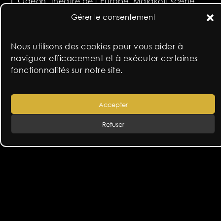
L’Odéon, théâtre de l’Europe, Malakoff scène
nationale et la compagnie MidiMinuit
Gérer le consentement
avec le soutien de la Fondation Sophie Rochas et
de la Fondation de France
Nous utilisons des cookies pour vous aider à
naviguer efficacement et à exécuter certaines
en savoir +
fonctionnalités sur notre site.
Accepter
Refuser
navigation
tragédie new edit
noisy – champs, la gare se révèle
de
l’article