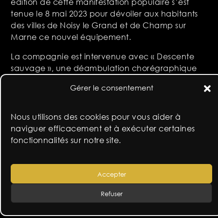
édition de cette manifestation populaire s’est
tenue le 8 mai 2023 pour dévoiler aux habitants
des villes de Noisy le Grand et de Champ sur
Marne ce nouvel équipement.
La compagnie est intervenue avec « Descente
sauvage », une déambulation chorégraphique
basée sur la partition du faune de Nijinski.
Gérer le consentement
L’équipe constituée de 8 danseurs de la
compagnie et 8 danseurs amateurs de l’école de
danse l’entracte pour le plus grand bonheur des
Nous utilisons des cookies pour vous aider à
5 000 spectateurs venus à cette occasion.
naviguer efficacement et à exécuter certaines
fonctionnalités sur notre site.
Accepter
Refuser
fresnes sur scène