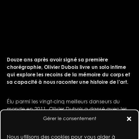
Douze ans après avoir signé sa première
chorégraphie, Olivier Dubois livre un solo intime
qui explore les recoins de la mémoire du corps et
sa capacité à nous raconter une histoire de l’art.
Élu parmi les vingt-cinq meilleurs danseurs du
monde en 2011, Olivier Dubois a dansé avec les
plus grands et porté ses œuvres sur les scènes les
Gérer le consentement
plus prestigieuses.
Pour ce nouveau spectacle, il se présente seul sur
Nous utilisons des cookies pour vous aider à