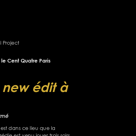
 Project
 le Cent Quatre Paris
 new édit à
ermé
est dans ce lieu que la
édie est venu jouer trois soirs