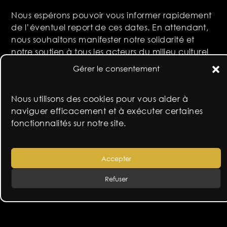
Nous espérons pouvoir vous informer rapidement
de l’éventuel report de ces dates. En attendant,
nous souhaitons manifester notre solidarité et
notre soutien à tous les acteurs du milieu culturel
et artistique français et international.
Gérer le consentement
-COD
Nous utilisons des cookies pour vous aider à
naviguer efficacement et à exécuter certaines
fonctionnalités sur notre site.
Accepter
Refuser
navigation
tropismes
documentaire « auguri »